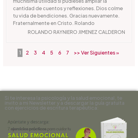
muchísima utilidad si pudieses ampliar la
cantidad de cuentos y reflexiones. Dios colme
tu vida de bendiciones. Gracias nuevamente.
Fraternalmente en Cristo. Rolando
ROLANDO RAYNIERO JIMENEZ CALDERON
1
2
3
4
5
6
7
>> Ver Siguientes »
Si te interesa la psicología y la salud emocional, te
invito a mi Newsletter y a descargar la guía gratuita
con ejercicios de escritura terapéutica: