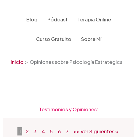
Ir
al
contenido
Blog
Pódcast
Terapia Online
Curso Gratuito
Sobre Mí
Inicio
Opiniones sobre Psicología Estratégica
Testimonios y Opiniones:
1
2
3
4
5
6
7
>> Ver Siguientes »