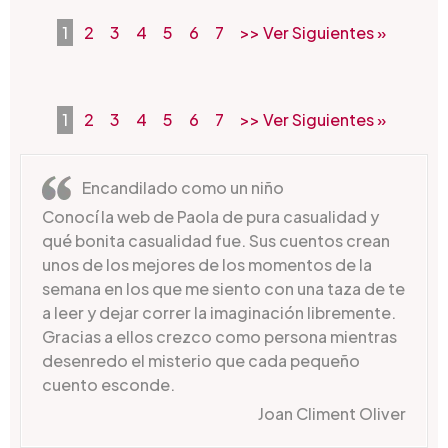
1
2
3
4
5
6
7
>> Ver Siguientes »
1
2
3
4
5
6
7
>> Ver Siguientes »
Encandilado como un niño
Conocí la web de Paola de pura casualidad y
qué bonita casualidad fue. Sus cuentos crean
unos de los mejores de los momentos de la
semana en los que me siento con una taza de te
a leer y dejar correr la imaginación libremente.
Gracias a ellos crezco como persona mientras
desenredo el misterio que cada pequeño
cuento esconde.
Joan Climent Oliver