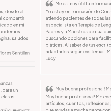
Me es muy útil tu informac
s, desde el
Yo estoy en formación de Conse
el compartir.
atiendo pacientes de todas las
icado en mi
especialista en Terapia de Leng
ue podemos
Padres y a Maestros de cualqui
gina. saludos
buscando opciones para facili
pláticas. Al saber de tus escrito
adaptarlos según mis temas. Muc
lores Santillan
Lucy
ñanzas
Muy buena profesional! M
, para un
 claros.
Muy buena profesional! Me en
artículos, cuentos, reflexione
que ayudas a mucha gente con 