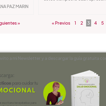
ANA PAZ MARIN
iguientes »
« Previos
1
2
3
4
5
invito a mi Newsletter y a descargar la guía gratuita co