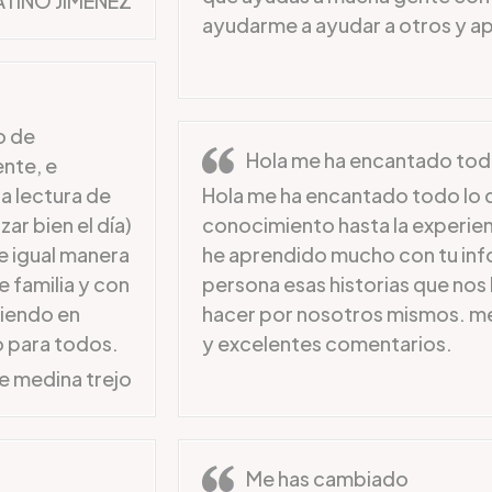
ATIÑO JIMENEZ
ayudarme a ayudar a otros y ap
o de
Hola me ha encantado to
nte, e
a lectura de
Hola me ha encantado todo lo q
ar bien el día)
conocimiento hasta la experien
e igual manera
he aprendido mucho con tu inf
e familia y con
persona esas historias que no
diendo en
hacer por nosotros mismos. me
o para todos.
y excelentes comentarios.
e medina trejo
Me has cambiado