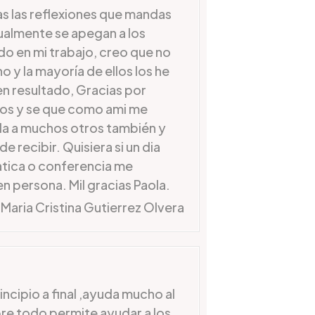
as las reflexiones que mandas
ualmente se apegan a los
o en mi trabajo, creo que no
o y la mayoría de ellos los he
en resultado, Gracias por
tos y se que como ami me
ida a muchos otros también y
e recibir. Quisiera si un dia
latica o conferencia me
en persona. Mil gracias Paola.
Maria Cristina Gutierrez Olvera
incipio a final ,ayuda mucho al
re todo permite ayudar a los