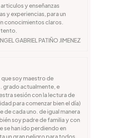
 articulos y enseñanzas
as y experiencias, para un
n conocimientos claros.
atento.
NGEL GABRIEL PATIÑO JIMENEZ
ya que soy maestro de
o. grado actualmente, e
stra sesión con la lectura de
vidad para comenzar bien el día)
je de cada uno. de igual manera
mbién soy padre de familia y con
ue se han ido perdiendo en
ta un gran peligro para todos.