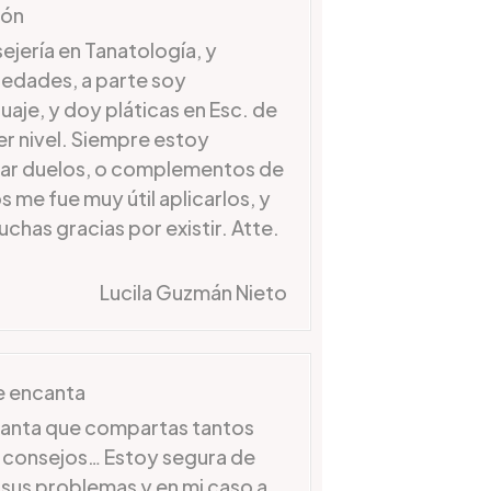
ión
jería en Tanatología, y
 edades, a parte soy
uaje, y doy pláticas en Esc. de
er nivel. Siempre estoy
tar duelos, o complementos de
s me fue muy útil aplicarlos, y
has gracias por existir. Atte.
Lucila Guzmán Nieto
e encanta
canta que compartas tantos
s, consejos… Estoy segura de
sus problemas y en mi caso a