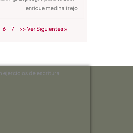
enrique medina trejo
6
7
>> Ver Siguientes »
n ejercicios de escritura