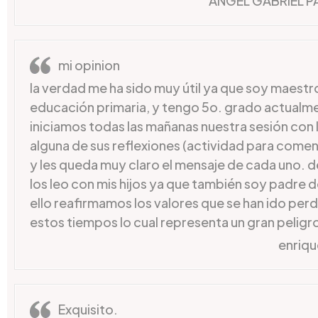
ANGEL GABRIEL P
mi opinion
la verdad me ha sido muy útil ya que soy maestr
educación primaria, y tengo 5o. grado actualme
iniciamos todas las mañanas nuestra sesión con l
alguna de sus reflexiones (actividad para comenz
y les queda muy claro el mensaje de cada uno. d
los leo con mis hijos ya que también soy padre d
ello reafirmamos los valores que se han ido per
estos tiempos lo cual representa un gran peligr
enriqu
Exquisito.