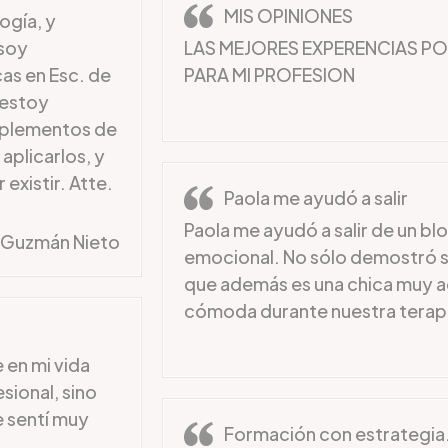
MIS OPINIONES
ogía, y
 soy
LAS MEJORES EXPERENCIAS P
cas en Esc. de
PARA MI PROFESION
 estoy
mplementos de
 aplicarlos, y
existir. Atte.
Paola me ayudó a salir
Paola me ayudó a salir de un b
a Guzmán Nieto
emocional. No sólo demostró se
que además es una chica muy a
cómoda durante nuestra terapi
 en mi vida
sional, sino
 sentí muy
Formación con estrategia