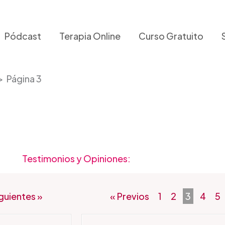
Pódcast
Terapia Online
Curso Gratuito
Página 3
Testimonios y Opiniones:
iguientes »
« Previos
1
2
3
4
5