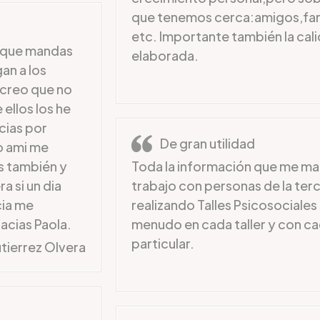
que tenemos cerca:amigos,fam
etc. Importante también la cali
s que mandas
elaborada.
an a los
 creo que no
ellos los he
cias por
De gran utilidad
o ami me
s también y
Toda la información que me man
a si un dia
trabajo con personas de la ter
cia me
realizando Talles Psicosociales ,
racias Paola.
menudo en cada taller y con c
particular.
utierrez Olvera