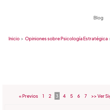
Ir
al
contenido
Blog
Inicio
Opiniones sobre Psicología Estratégica
« Previos
1
2
3
4
5
6
7
>> Ver S