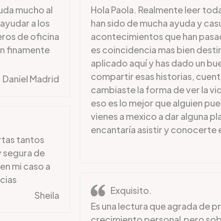
yuda mucho al
Hola Paola. Realmente leer tod
ayudar a los
han sido de mucha ayuda y cas
ros de oficina
acontecimientos que han pasad
ón finamente
es coincidencia mas bien destin
aplicado aquí y has dado un bu
compartir esas historias, cuen
Daniel Madrid
cambiaste la forma de ver la v
eso es lo mejor que alguien pued
vienes a mexico a dar alguna p
encantaría asistir y conocerte 
tas tantos
y segura de
en mi caso a
cias
Exquisito.
Sheila
Es una lectura que agrada de pr
crecimiento personal,pero sob