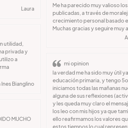
Me ha parecido muy valioso los
Laura
publicadas, a través de moralej
crecimiento personal basado e
Muchas gracias y seguire muy 
A
 utilidad,
ma privada y
tilizo a
mi opinion
orma
la verdad me ha sido muy útil 
educación primaria, y tengo 5
 Ines Bianglino
iniciamos todas las mañanas nue
alguna de sus reflexiones (acti
y les queda muy claro el mensa
los leo con mis hijos ya que ta
NDIDO MUCHO
ello reafirmamos los valores q
estos tiempos lo cual represen