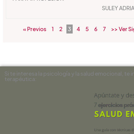
SULEY ADRI
« Previos
1
2
3
4
5
6
7
>> Ver S
Si te interesa la psicología y la salud emocional, te 
terapéutica: