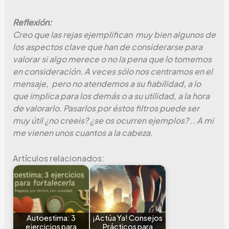
Reflexión:
Creo que las rejas ejemplifican muy bien algunos de
los aspectos clave que han de considerarse para
valorar si algo merece o no la pena que lo tomemos
en consideración. A veces sólo nos centramos en el
mensaje, pero no atendemos a su fiabilidad, a lo
que implica para los demás o a su utilidad, a la hora
de valorarlo. Pasarlos por éstos filtros puede ser
muy útil ¿no creeis? ¿se os ocurren ejemplos? .. A mi
me vienen unos cuantos a la cabeza.
Artículos relacionados:
Autoestima: 3
¡Actúa Ya! Consejos
ejercicios para
Prácticos para