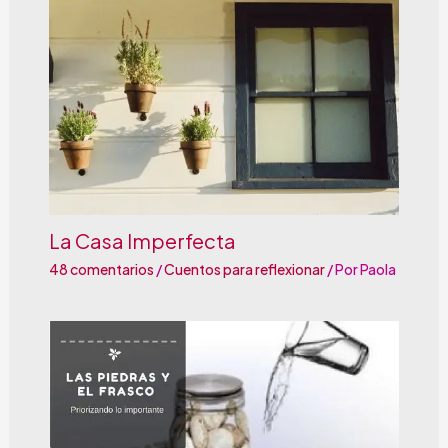
La Casa Imperfecta
48 comentarios
/
Cuentos para reflexionar
/ Por
Paola