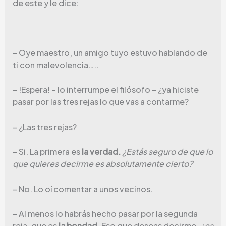
de este y le dice:
– Oye maestro, un amigo tuyo estuvo hablando de
ti con malevolencia…..
– !Espera! – lo interrumpe el filósofo – ¿ya hiciste
pasar por las tres rejas lo que vas a contarme?
– ¿Las tres rejas?
– Si. La primera es
la verdad.
¿Estás seguro de que lo
que quieres decirme es absolutamente cierto?
– No. Lo oí comentar a unos vecinos.
– Al menos lo habrás hecho pasar por la segunda
reja, que es
la bondad
. Eso que deseas decirme,
¿es