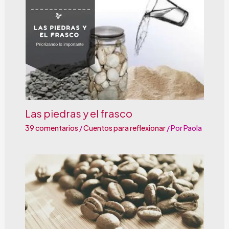
Las piedras y el frasco
39 comentarios
/
Cuentos para reflexionar
/ Por
Paola