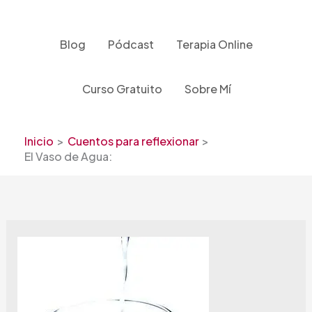
Ir
al
contenido
Blog
Pódcast
Terapia Online
Curso Gratuito
Sobre Mí
Inicio
Cuentos para reflexionar
El Vaso de Agua: