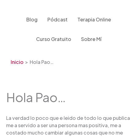
Ir
al
contenido
Blog
Pódcast
Terapia Online
Curso Gratuito
Sobre Mí
Inicio
Hola Pao…
Hola Pao…
La verdad lo poco que e leido de todo lo que publica
me a servido a ser una persona mas positiva, me a
costado mucho cambiar algunas cosas que no me