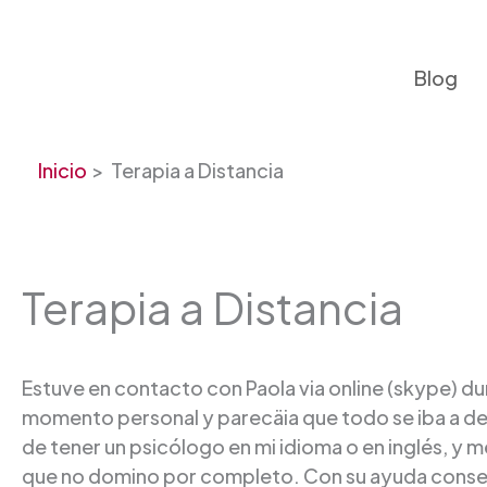
Ir
al
contenido
Blog
Inicio
Terapia a Distancia
Terapia a Distancia
Estuve en contacto con Paola via online (skype) 
momento personal y parecäia que todo se iba a de
de tener un psicólogo en mi idioma o en inglés, y 
que no domino por completo. Con su ayuda conseg