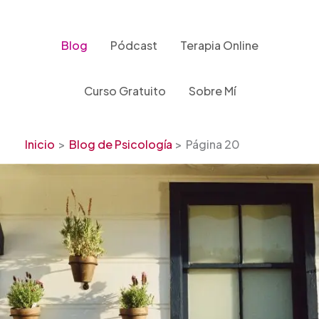
Ir
al
contenido
Blog
Pódcast
Terapia Online
Curso Gratuito
Sobre Mí
Inicio
Blog de Psicología
Página 20
La
Casa
Imperfecta