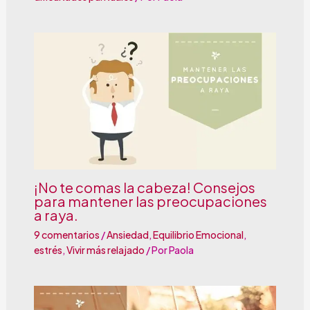
¡No te comas la cabeza! Consejos
para mantener las preocupaciones
a raya.
9 comentarios
/
Ansiedad
,
Equilibrio Emocional
,
estrés
,
Vivir más relajado
/ Por
Paola