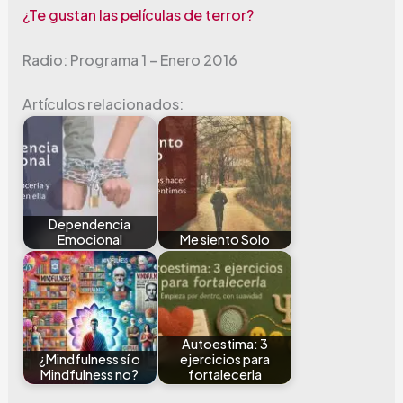
¿Te gustan las películas de terror?
Radio: Programa 1 – Enero 2016
Artículos relacionados:
Dependencia
Emocional
Me siento Solo
Autoestima: 3
¿Mindfulness sí o
ejercicios para
Mindfulness no?
fortalecerla