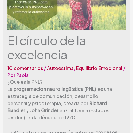
El círculo de la
excelencia
10 comentarios
/
Autoestima
,
Equilibrio Emocional
/
Por
Paola
¿Que es la PNL?
La
programación neurolingüística (PNL)
es una
estrategia de comunicación, desarrollo
personal y psicoterapia, creada por
Richard
Bandler
y
John Grinder
en California (Estados
Unidos), en la década de 1970.
La PNL se basa en la conexión entre los
procesos