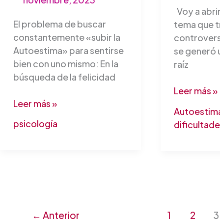
Voy a abrir
El problema de buscar
tema que 
constantemente «subir la
controvers
Autoestima» para sentirse
se generó 
bien con uno mismo: En la
raíz
búsqueda de la felicidad
Leer más »
Leer más »
Autoestim
psicología
dificultad
←
Anterior
1
2
3