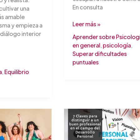
En consulta
ultivar una
ás amable
Leer más »
sma y empieza a
diálogo interior
Aprender sobre Psicolog
en general
,
psicología
,
Superar dificultades
puntuales
a
,
Equilibrio
7
Claves
o
para