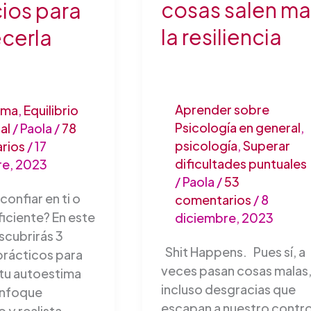
cosas salen ma
cios para
la resiliencia
ecerla
Aprender sobre
ima
,
Equilibrio
Psicología en general
,
al
/
Paola
/
78
psicología
,
Superar
rios
/
17
dificultades puntuales
re, 2023
/
Paola
/
53
confiar en ti o
comentarios
/
8
ficiente? En este
diciembre, 2023
scubrirás 3
Shit Happens. Pues sí, a
prácticos para
veces pasan cosas malas
 tu autoestima
incluso desgracias que
enfoque
escapan a nuestro contro
 y realista.