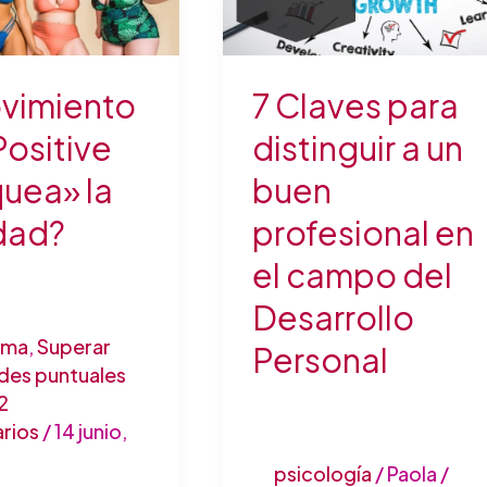
distinguir
a
»
un
ovimiento
7 Claves para
buen
profesional
ositive
distinguir a un
en
uea» la
buen
el
dad?
profesional en
campo
del
el campo del
Desarrollo
Desarrollo
Personal
ima
,
Superar
Personal
ades puntuales
2
rios
/
14 junio,
psicología
/
Paola
/