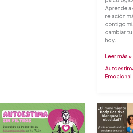
Aprende a c
relación m
contigo mi
cambiar tu 
hoy.
Leer más »
Autoestim
Emocional
Autoestima
¿
sin
El
Filtros:
movimient