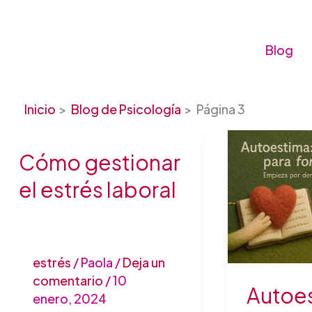
Ir
al
contenido
Blog
Inicio
Blog de Psicología
Página 3
Cómo gestionar
Cómo
Autoestim
gestionar
3
el estrés laboral
el
ejercicios
estrés
para
laboral
fortalecerl
estrés
/
Paola
/
Deja un
comentario
/
10
Autoes
enero, 2024