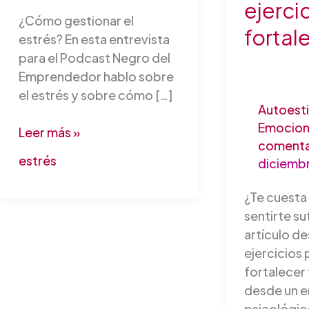
ejerci
¿Cómo gestionar el
fortal
estrés? En esta entrevista
para el Podcast Negro del
Emprendedor hablo sobre
el estrés y sobre cómo […]
Autoest
Emocion
Leer más »
comenta
estrés
diciemb
¿Te cuesta 
sentirte su
artículo de
ejercicios 
fortalecer
desde un 
psicológico