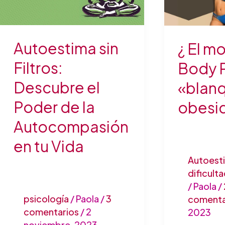
Descubre
Body
el
Positive
Poder
«blanquea
Autoestima sin
¿ El m
de
la
Filtros:
la
obesidad?
Body P
Autocompasión
Descubre el
«blanq
en
Poder de la
obesi
tu
Vida
Autocompasión
en tu Vida
Autoest
dificult
/
Paola
/
psicología
/
Paola
/
3
comenta
comentarios
/
2
2023
noviembre, 2023