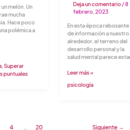
Deja un comentario
/
8
 un melón. Un
febrero, 2023
trae mucha
ia. Hace poco
En esta época rebosante
una polémica a
de información a nuestro
alrededor, el terreno del
desarrollo personal y la
salud mental parece esta
a
,
Superar
Leer más »
es puntuales
psicología
4
…
20
Siguiente
→