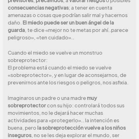
previsores
,
precavidos
, a
valorar riesgos
o posibles
consecuencias negativas
; a tener en cuenta
amenazas o cosas que podrían salir mal y hacernos
daño.
El miedo puede ser un buen ángel de la
guarda
, te dice «mejor no te metas por ahí..parece
peligroso», «ten cuidado»..
Cuando el miedo se vuelve un monstruo
sobreprotector:
El problema está cuando el miedo se vuelve
«sobreprotector», y en lugar de aconsejarnos, de
prevenirnos ante los riesgos o peligros, nos asfixia.
Imaginaros un padre o una madre
muy
sobreprotector
con su hijo: controlará todos sus
movimientos, no le dejará hacer muchas
actividades para «protegerlo».. la intención es
buena, pero
la sobreprotección vuelve a los niños
inseguros
, no se les deja explorar el mundo, ser