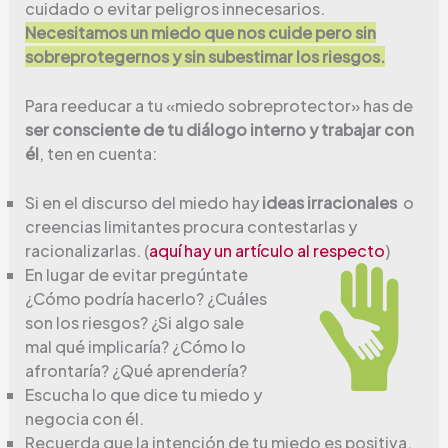
cuidado o evitar peligros innecesarios.
Necesitamos un miedo que nos cuide pero sin
sobreprotegernos y sin subestimar los riesgos.
Para reeducar a tu «miedo sobreprotector» has de
ser consciente de tu diálogo interno y trabajar con
él
, ten en cuenta:
Si en el discurso del miedo hay
ideas irracionales
o
creencias limitantes procura contestarlas y
racionalizarlas. (
aquí hay un artículo al respecto
)
En lugar de evitar pregúntate
¿Cómo podría hacerlo? ¿Cuáles
son los riesgos? ¿Si algo sale
mal qué implicaría? ¿Cómo lo
afrontaría? ¿Qué aprendería?
Escucha lo que dice tu miedo y
negocia con él.
Recuerda que la intención de tu miedo es positiva,