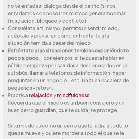
no te enfades, dialoga desde el cariño (si nos
enfadamos con nosotros mismos generamos más
frustración, bloqueo y conflicto)
Consuélate a ti mismo, permítete sentir miedo,
acéptalo y piensa en cómo enfrentarte a la
situación temida a pesar del miedo.
Enfréntate a las situaciones temidas exponiéndote
poco a poco
.. por ejemplo: si te cuesta hablar en
público empieza por saludar a desconocidos en el
autobús, llamar a teléfonos de información, hacer
preguntas en un negocio.. etc. Haz una escalera de
pequeños «retos».
Practica
relajación
y
mindfuldness
Recuerda que el miedo es un buen consejero y un
buen perro guardián, que te cuida, te protege.
Si tu miedo es como un perro que le ladra a todo lo
que se mueve y quiere morder a todo el que se le